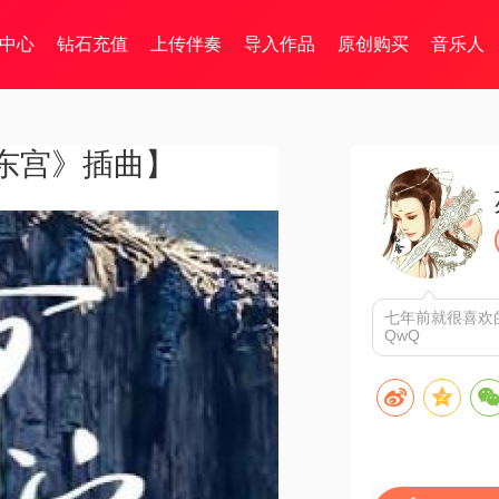
中心
钻石充值
上传伴奏
导入作品
原创购买
音乐人
东宫》插曲】
七年前就很喜欢
QwQ