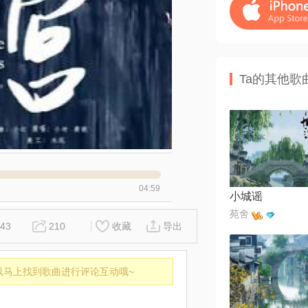
Ta的其他歌
04:59
小城谣
苑舍
43
210
收藏
导出
以马上找到歌曲进行评论互动哦~