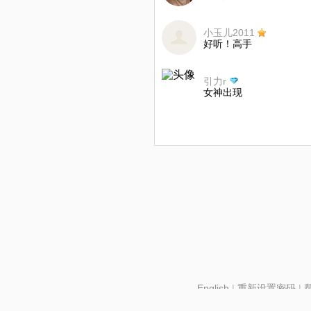
小玉儿2011
好听！高手
引力r
女神出现
English
|
重新设置密码
|
北京酷智科技有限公司 ©2024 changba.com |
京IC