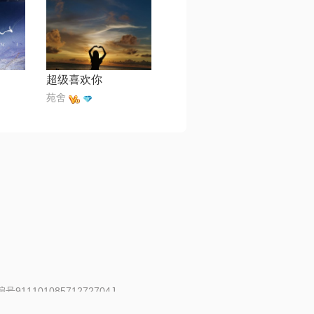
超级喜欢你
苑舍
91110108571272704J
 | 举报邮箱：fankui@changba.com
| 向12318举报