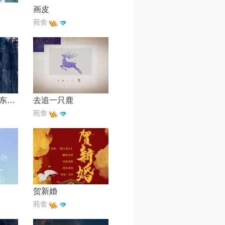
画皮
苑舍
爱殇【电视剧《东宫》插曲】
去追一只鹿
苑舍
贺新婚
苑舍