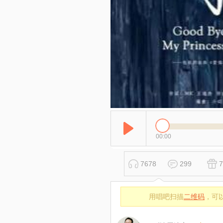
00:00
7678
299
7
用唱吧扫描
二维码
，可