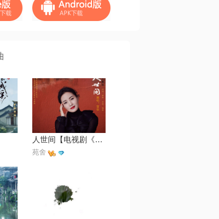
曲
人世间【电视剧《人世间》主题曲】
苑舍