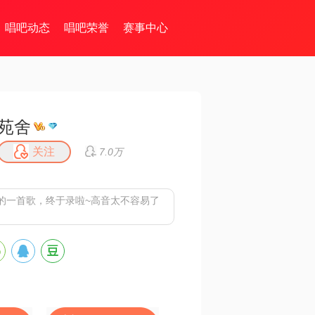
唱吧动态
唱吧荣誉
赛事中心
苑舍
关注
7.0万
的一首歌，终于录啦~高音太不容易了