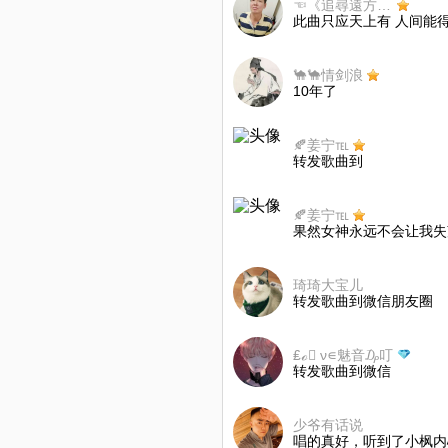
☜《追尋遠方的夢》☞
此曲只应天上有 人间能得
🐪🐪情剑浪
10年了
🍂姜宁℡
转发歌曲到
🍂姜宁℡
果然女神永远不会让我失
琦琦大宝儿
转发歌曲到微信朋友圈
₤ℴฺ ν∊魅音₯叮
转发歌曲到微信
少爷有话说
唱的真好，听到了小枫内