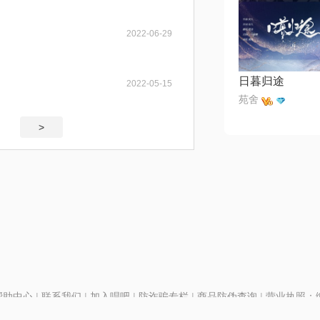
2022-06-29
日暮归途
2022-05-15
苑舍
>
帮助中心
|
联系我们
|
加入唱吧
|
防诈骗专栏
|
商品防伪查询
|
营业执照：编号
P证110298
|
京ICP备11013291号-1
| 举报电话(24小时)：022-25782593