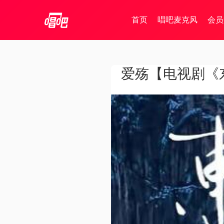
首页
唱吧麦克风
会员
爱殇【电视剧《