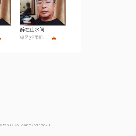
醉在山水间
绿昱(拒币拒币拒币)
91110108571272704J
 | 举报邮箱：fankui@changba.com
| 向12318举报