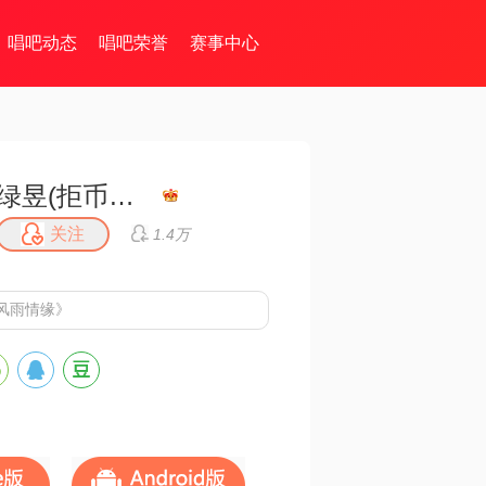
唱吧动态
唱吧荣誉
赛事中心
绿昱(拒币拒币拒币)
关注
1.4万
风雨情缘》