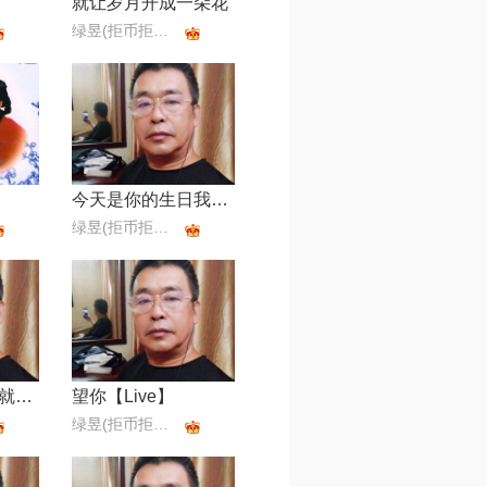
就让岁月开成一朵花
绿昱(拒币拒币拒币)
今天是你的生日我的祖国
绿昱(拒币拒币拒币)
花开的时候我们就相遇
望你【Live】
绿昱(拒币拒币拒币)