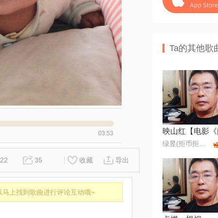
Ta的其他歌
03:53
绿昱(拒币拒币拒币)
22
35
收藏
导出
以马上找到歌曲进行评论互动哦~