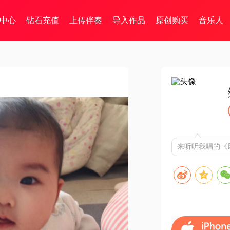
中心
钻石充值
上传伴奏
导入作品
原创购买
音乐人
来听听我唱的《