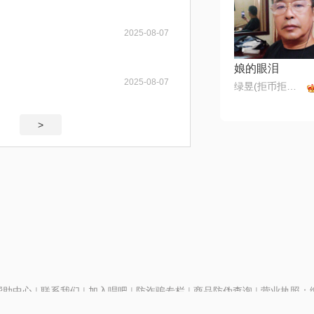
2025-08-07
娘的眼泪
2025-08-07
绿昱(拒币拒币拒币)
>
帮助中心
|
联系我们
|
加入唱吧
|
防诈骗专栏
|
商品防伪查询
|
营业执照：编号
P证110298
|
京ICP备11013291号-1
| 举报电话(24小时)：022-25782593