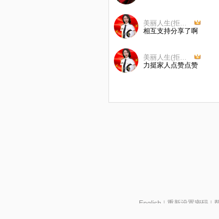
美丽人生(拒币)开心唱吧😄
相互支持分享了啊
美丽人生(拒币)开心唱吧😄
力挺家人点赞点赞
English
|
重新设置密码
|
北京酷智科技有限公司 ©2024 changba.com |
京IC