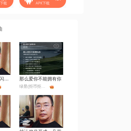
曲
映山红【电影《闪闪的红星》插曲】
那么爱你不能拥有你
绿昱(拒币拒币拒币)