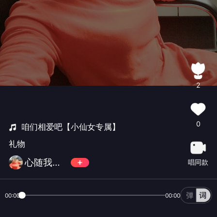
2
0
咱们相爱吧【小仙女专属】
礼物
心随我动萌萌
唱同款
00:00
00:00