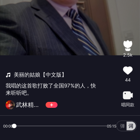
2.5k
美丽的姑娘【中文版】
44
我唱的这首歌打败了全国97%的人，快
来听听吧。
武林精神N0.1
唱同款
00:00
05:15