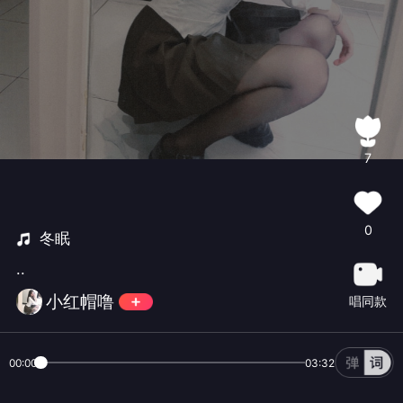
7
0
冬眠
..
小红帽噜
唱同款
00:00
03:32