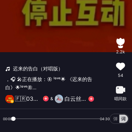
2.2k
迟来的告白（对唱版）
54
，🎧 🎤正在播放：🦋 ˡºᵛᵉ🌟 《迟来的告
白》🌟ˡºᵛᵉ🦋
▬▬▬▬▬◙▬▬▬▬▬▬▬▬ ◂◂
🇫🇷033停更[暂休模式]
白云丝丝
唱同款
&
► ▐▐ ▸▸
00:00
04:30