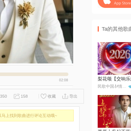
Ta的其他歌
梨花颂【交响乐
02:08
民歌中国🎻情歌王子一月一首
350
158
收藏
导出
以马上找到歌曲进行评论互动哦~