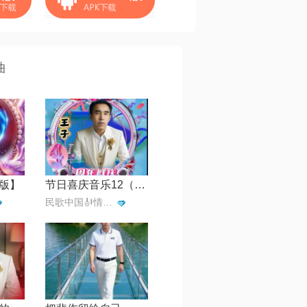
曲
版】
节日喜庆音乐12（咏恒星光主持伴奏）
民歌中国🎻情歌王子一月一首