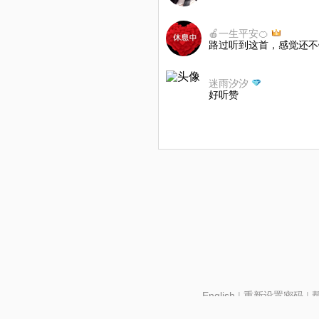
🍎一生平安🍊
路过听到这首，感觉还不
迷雨汐汐
好听赞
English
|
重新设置密码
|
北京酷智科技有限公司 ©2024 changba.com |
京IC