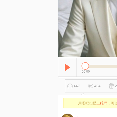
00:00
447
464
2
用唱吧扫描
二维码
，可