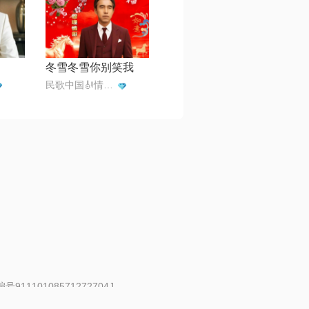
冬雪冬雪你别笑我
民歌中国🎻情歌王子一月一首
91110108571272704J
 | 举报邮箱：fankui@changba.com
| 向12318举报