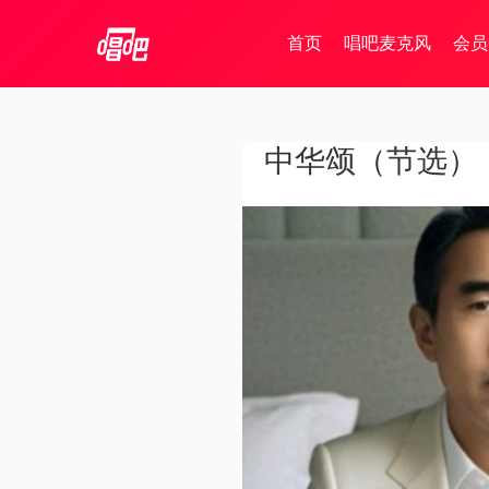
首页
唱吧麦克风
会员
中华颂（节选）