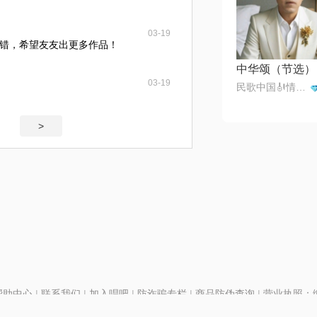
03-19
错，希望友友出更多作品！
中华颂（节选）
03-19
民歌中国🎻情歌王子一月一首
>
帮助中心
|
联系我们
|
加入唱吧
|
防诈骗专栏
|
商品防伪查询
|
营业执照：编号
P证110298
|
京ICP备11013291号-1
| 举报电话(24小时)：022-25782593