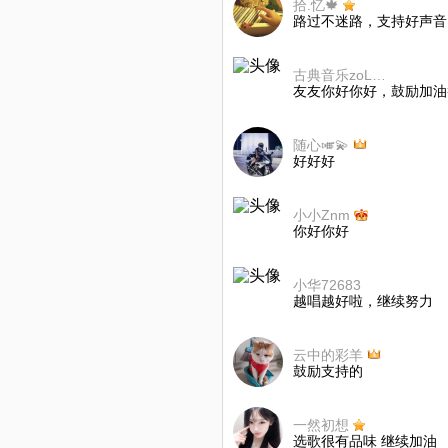
拾.忆🍁
路过不迷路，支持好声音
古典音乐zoLbP7
友友你好你好，鼓励加油
随心🎺💫
好好好
小小Znm
你好你好
小华72683
越唱越好啦，继续努力
云中的彩羊
鼓励支持的
一然初想
选歌很有品味 继续加油