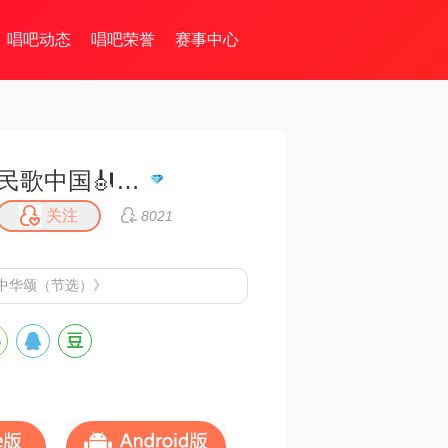
唱吧动态
唱吧荣誉
赛事中心
民歌中国🎻情歌王子一月一首
关注
8021
中华颂（节选）》