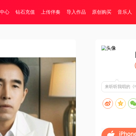
中心
钻石充值
上传伴奏
导入作品
原创购买
音乐人
来听听我唱的《