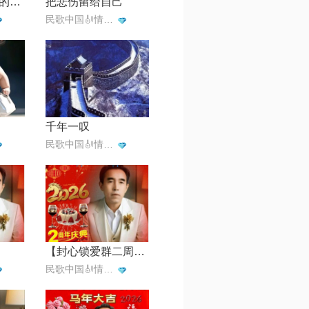
草原上升起不落的太阳
把悲伤留给自己
民歌中国🎻情歌王子一月一首
千年一叹
民歌中国🎻情歌王子一月一首
【封心锁爱群二周年庆典】
民歌中国🎻情歌王子一月一首