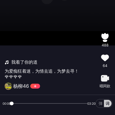
488
我着了你的道
64
为爱痴狂着迷，为情去追，为梦去寻！
🌹🌹🌹🌹
杨柳46
唱同款
00:00
03:20