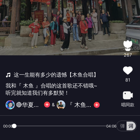
267
这一生能有多少的遗憾【木鱼合唱】
81
我和『 木鱼 』合唱的这首歌还不错哦~
听完就知道我们有多默契！
🔴华夏✨世界之秀💎
『 木鱼 』
唱同款
&
00:00
04:06