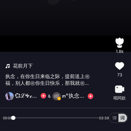
1.8k
花前月下
73
执念，在你生日来临之际，提前送上㊗️
福，别人都㊗️你生日快乐，那我就㊗️你
生活处处有惊喜，满满都是小幸运！深
💞ℒᎭℯ望舒᭄💞
๓°执念এ᭄゛彻底戒币
&
话浅说 长路慢走 没有深情的语录 希望
唱同款
你一切都好 希望所有俗套的㊗️福语都能
在你身上灵验 ㊗️你快乐 不止生日🎂🎂🎂
🎂#生日快乐🎉#
00:00
03:39