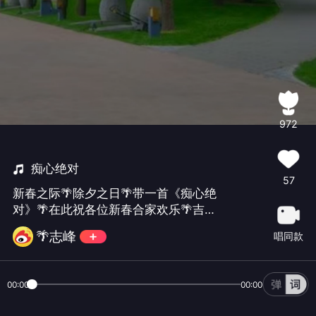
972
痴心绝对
57
新春之际🌴除夕之日🌴带一首《痴心绝
对》🌴在此祝各位新春合家欢乐🌴吉祥
安康🌴新年万事如意🌴🌹（（🌹🌹🙏🏻
🌴志峰
唱同款
🙏🏻🙏🏻
00:00
00:00