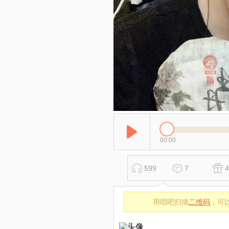
00:00
599
7
4
用唱吧扫描
二维码
，可