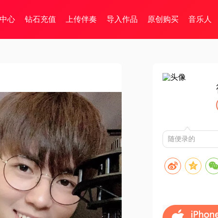
中心
钻石充值
上传伴奏
导入作品
原创购买
音乐人
随便录的