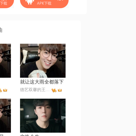
曲
就让这大雨全都落下
德艺双馨的王晓炜