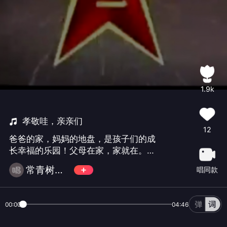
1.9k
孝敬哇，亲亲们
12
爸爸的家，妈妈的地盘，是孩子们的成
长幸福的乐园！父母在家，家就在。父
母是自己人生路上的驿站，避风的港
常青树（不玩币微信）
唱同款
湾，人生短暂，父母托举庝爱自己的儿
女，儿女孝顺自己的父母！有孝心，福
气相随！好运连连，福报百世！（谢谢
00:00
04:46
🙏朋友们百忙中的支持和鼓励！）千万
不要破费。