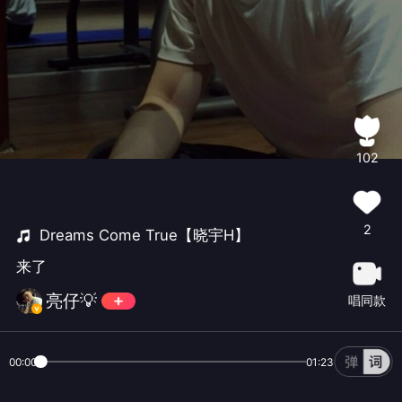
102
2
Dreams Come True【晓宇H】
来了
亮仔💡
唱同款
00:00
01:23