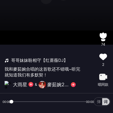
74
哥哥妹妹盼相守【红蔷薇DJ】
2
我和麥茹婉合唱的这首歌还不错哦~听完
就知道我们有多默契！
大雨星
麥茹婉21号送㊗福
唱同款
&
00:00
00:00