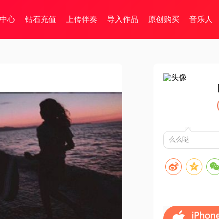
中心
钻石充值
上传伴奏
导入作品
原创购买
音乐人
么么哒