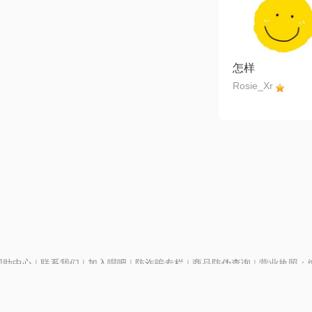
怎样
Rosie_Xr
帮助中心
|
联系我们
|
加入唱吧
|
防诈骗专栏
|
商品防伪查询
|
营业执照：编号
P证110298
|
京ICP备11013291号-1
| 举报电话(24小时)：022-25782593
号
|
京公网安备11010502025063号
|
|