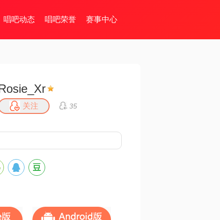
唱吧动态
唱吧荣誉
赛事中心
Rosie_Xr
关注
35