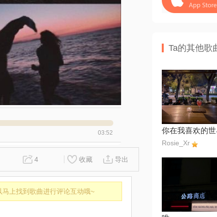
Ta的其他歌
03:52
Rosie_Xr
4
收藏
导出
以马上找到歌曲进行评论互动哦~