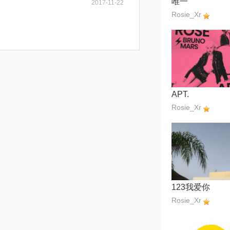
唯一
2017-11-22
Rosie_Xr
APT.
Rosie_Xr
123我爱你
Rosie_Xr