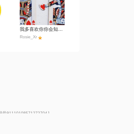
我多喜欢你你会知道【立明】
Rosie_Xr
91110108571272704J
 | 举报邮箱：fankui@changba.com
| 向12318举报
|
金盾网络纠纷调解中心