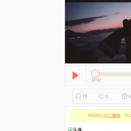
00:00
72
1
6
用唱吧扫描
二维码
，可