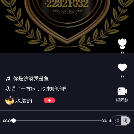
0
0
你是沙漠我是鱼
我唱了一首歌，快来听听吧
永远的天王👑華語會✨元老
唱同款
00:00
03:14