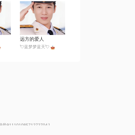
远方的爱人
💘蓝梦梦蓝天💘
91110108571272704J
 | 举报邮箱：fankui@changba.com
| 向12318举报