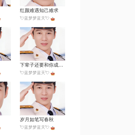
红颜难遇知己难求
💘蓝梦梦蓝天💘
下辈子还要和你成个家
💘蓝梦梦蓝天💘
岁月如笔写春秋
💘蓝梦梦蓝天💘