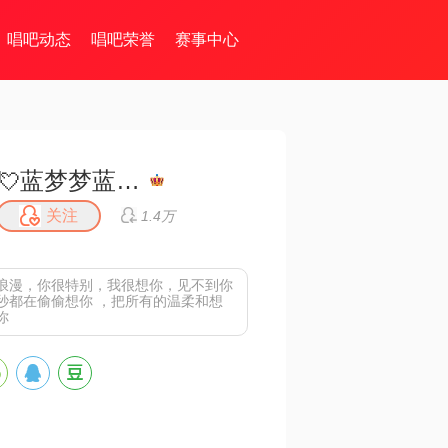
唱吧动态
唱吧荣誉
赛事中心
💘蓝梦梦蓝天💘
关注
1.4万
浪漫，你很特别，我很想你，见不到你
秒都在偷偷想你 ，把所有的温柔和想
你