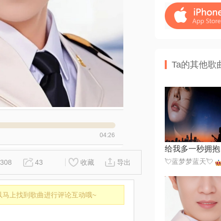
Ta的其他歌
04:26
给我多一秒拥抱
💘蓝梦梦蓝天💘
308
43
收藏
导出
以马上找到歌曲进行评论互动哦~