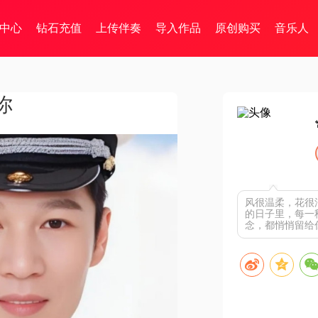
中心
钻石充值
上传伴奏
导入作品
原创购买
音乐人
你
风很温柔，花很
的日子里，每一
念，都悄悄留给