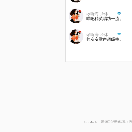
🌿听海 🎶休息🌷🌿
唱吧精英唱功一流。
🌿听海 🎶休息🌷🌿
帅友友歌声超级棒。
English
|
重新设置密码
|
北京酷智科技有限公司 ©2024 changba.com |
京IC