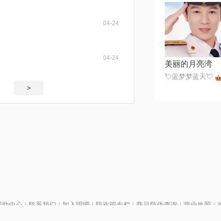
04-24
04-24
美丽的月亮湾
💘蓝梦梦蓝天💘
>
帮助中心
|
联系我们
|
加入唱吧
|
防诈骗专栏
|
商品防伪查询
|
营业执照：编号
P证110298
|
京ICP备11013291号-1
| 举报电话(24小时)：022-25782593