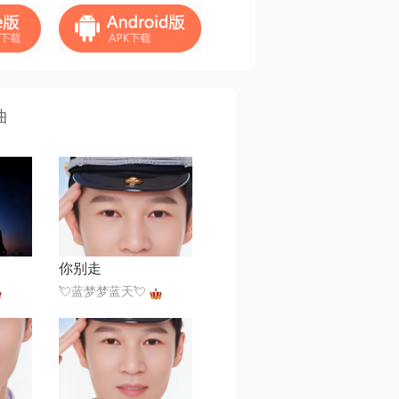
曲
你别走
💘蓝梦梦蓝天💘