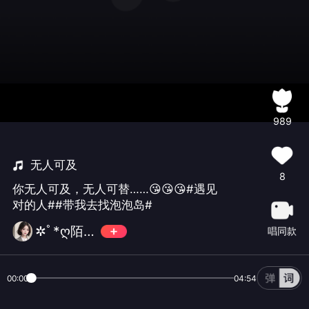
989
无人可及
8
你无人可及，无人可替……😘😘😘#遇见
对的人##带我去找泡泡岛#
✲ﾟ*ღ陌.离ice
唱同款
00:00
04:54