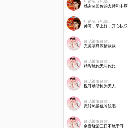
犭苗兔（礼物不互动）
感谢🙏🏻你的支持和丰
犭苗兔（礼物不互动）
帅哥，早上好，开心快乐
🎀花瓣雨🎀紫樱嫣语_JIUYING
完美演绎深情款款
🎀花瓣雨🎀紫樱嫣语_JIUYING
精彩绝伦无与伦比
🎀花瓣雨🎀紫樱嫣语_JIUYING
悦耳动听惊为天人
🎀花瓣雨🎀紫樱嫣语_JIUYING
宛转悠扬低吟浅唱
🎀花瓣雨🎀紫樱嫣语_JIUYING
余音绕梁三日不绝于耳