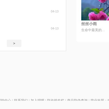
04-13
丝丝小雨
04-13
生命中最美的音符🎶
>
帮助中心
|
联系我们
|
加入唱吧
|
防诈骗专栏
|
商品防伪查询
|
营业执照：编号
P证110298
|
京ICP备11013291号-1
| 举报电话(24小时)：022-25782593