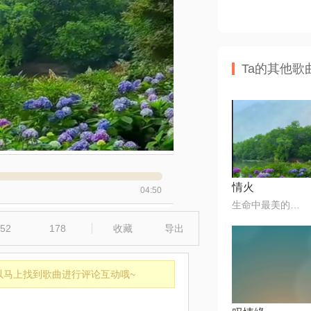
Ta的其他歌
情火
04:50
生命中最美的音符🎶
52
178
收藏
导出
以马上找到歌曲进行评论互动哦~