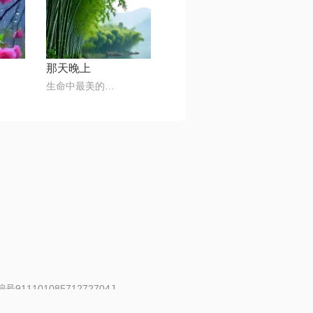
那天晚上
生命中最美的音符🎶
91110108571272704J
 | 举报邮箱：fankui@changba.com
| 向12318举报