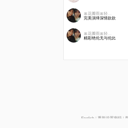
🎀花瓣雨🎀轻颦浅笑
完美演绎深情款款
🎀花瓣雨🎀轻颦浅笑
精彩绝伦无与伦比
English
|
重新设置密码
|
北京酷智科技有限公司 ©2024 changba.com |
京IC