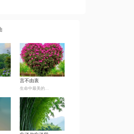
曲
言不由衷
生命中最美的音符🎶