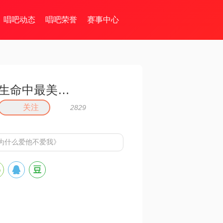
唱吧动态
唱吧荣誉
赛事中心
生命中最美的音符🎶
关注
2829
为什么爱他不爱我》