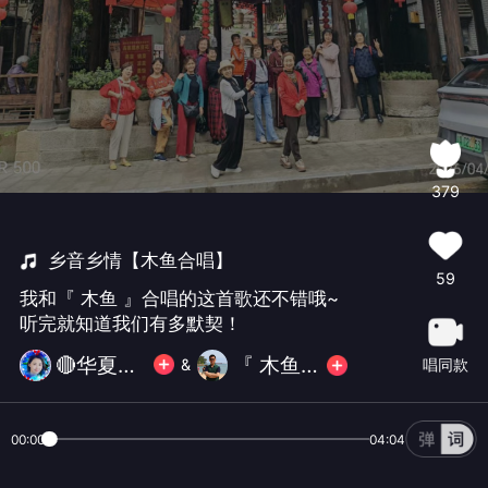
379
乡音乡情【木鱼合唱】
59
我和『 木鱼 』合唱的这首歌还不错哦~
听完就知道我们有多默契！
🔴华夏✨世界之秀💎
『 木鱼 』
唱同款
&
00:00
04:04