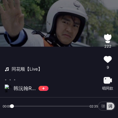
222
9
同花顺【Live】
。。。
韩沅翰Ryan
唱同款
00:00
02:35