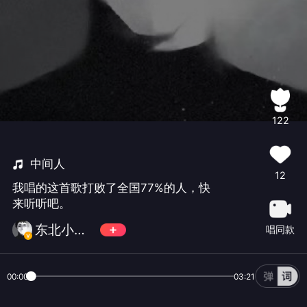
122
中间人
12
我唱的这首歌打败了全国77%的人，快
来听听吧。
东北小哪吒💨
唱同款
00:00
03:21