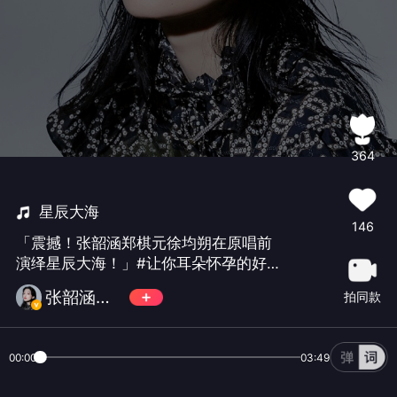
364
星辰大海
146
「震撼！张韶涵郑棋元徐均朔在原唱前
演绎星辰大海！」#让你耳朵怀孕的好声
音# 张韶涵郑棋元徐均朔演绎星辰大
张韶涵吧数据站
拍同款
海，唱功好强！
00:00
03:49