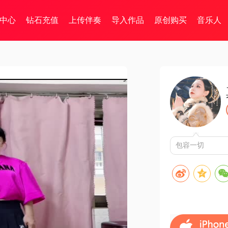
中心
钻石充值
上传伴奏
导入作品
原创购买
音乐人
包容一切