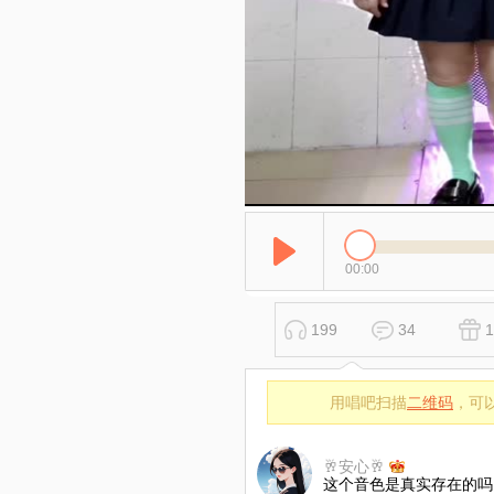
00:00
199
34
1
用唱吧扫描
二维码
，可
🥂安心🥂
这个音色是真实存在的吗