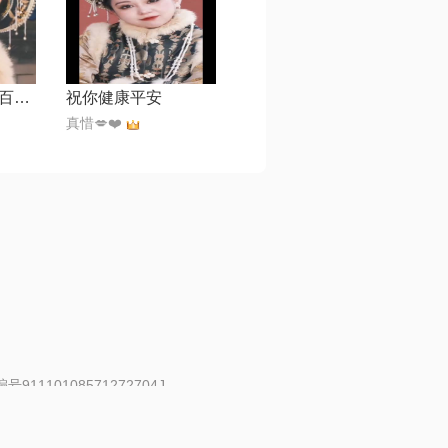
今年胜旧年【加百列制作】
祝你健康平安
真惜💋❤️
91110108571272704J
 | 举报邮箱：fankui@changba.com
| 向12318举报
|
金盾网络纠纷调解中心