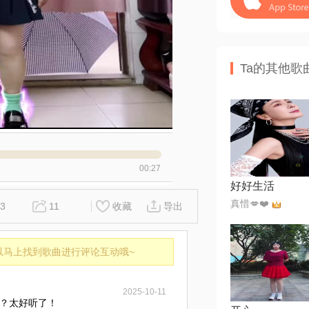
Ta的其他歌
00:27
好好生活
真惜💋❤️
3
11
收藏
导出
以马上找到歌曲进行评论互动哦~
2025-10-11
？太好听了！