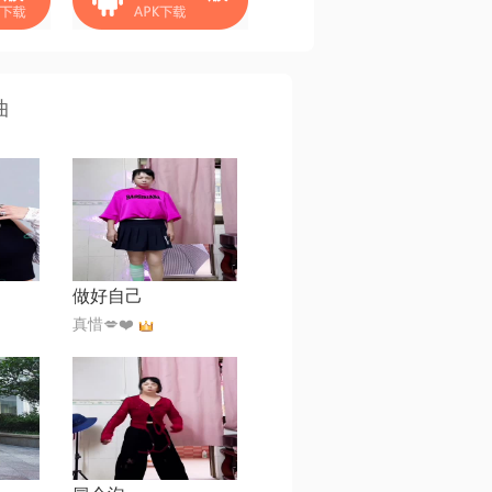
曲
做好自己
真惜💋❤️