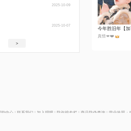
2025-10-09
2025-10-07
真惜💋❤️
>
帮助中心
|
联系我们
|
加入唱吧
|
防诈骗专栏
|
商品防伪查询
|
营业执照：编号
P证110298
|
京ICP备11013291号-1
| 举报电话(24小时)：022-25782593
号
|
京公网安备11010502025063号
|
|