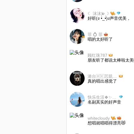
☾ 沫沫💫☽
好听(ง •̀_•́)ง声音优美，
菲 💍 菲
唱的太好听了
顾红珠787
朋友听了都说太棒啦太美
港台🇭🇰芯凱奇寶🇭🇰
真的唱出感觉了
快乐生活🍀✨（2）
名副其实的好声音
whitecloudy
想唱就唱唱得漂亮😻