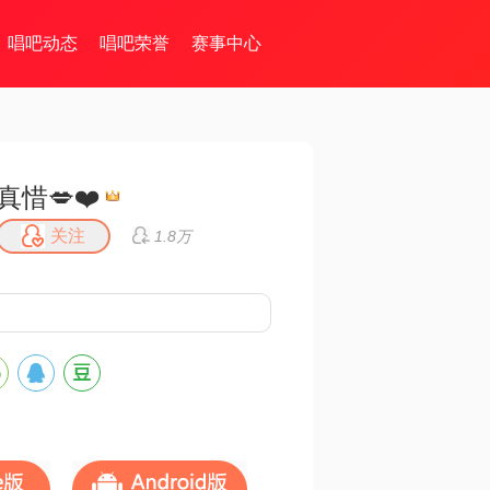
唱吧动态
唱吧荣誉
赛事中心
真惜💋❤️
关注
1.8万