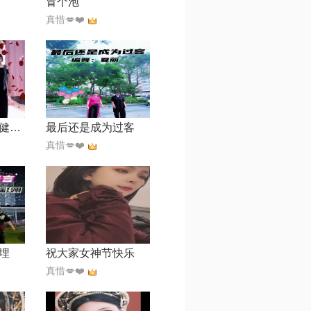
冒个泡
真惜💋❤️
提前祝父亲身体健康！幸福快乐！
最后还是成为过客
真惜💋❤️
埋
祝大家女神节快乐
真惜💋❤️