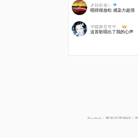
🎵聆听者✨
唱得很放松 感染力超强
💜蝶舞苍穹💜🐍姥姥
这首歌唱出了我的心声
English
|
重新设置密码
|
北京酷智科技有限公司 ©2024 changba.com |
京IC
京网文【2024】2602-128