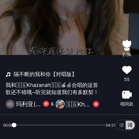
2.3k
隔不断的我和你【对唱版】
55
我和🇸🇬Khazanah🇸🇬🍎🍏合唱的这首
歌还不错哦~听完就知道我们有多默契！
玛利亚(不玩大礼）
🇸🇬Khazanah🇸🇬🍎🍏
唱同款
&
00:00
04:21