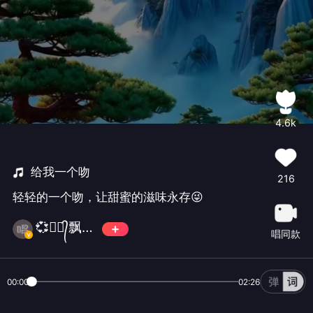
4.6k
给我一个吻
216
轻轻的一个吻，让甜蜜的滋味永存😜
💞✿ꦿ᭄飘雪এ᭄ꦿ💞
唱同款
00:00
02:26