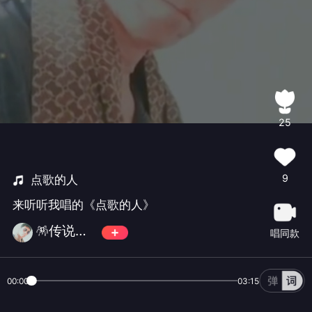
25
9
点歌的人
来听听我唱的《点歌的人》
🪅传说🪅✨🀄️✨💫古道诗原💫
唱同款
00:00
03:15