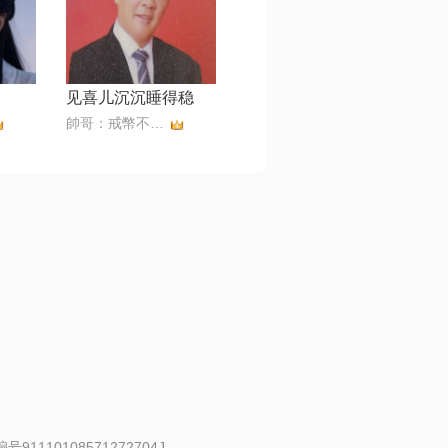
见喜儿沉沉睡得稳
帥哥：戒幣不還，拒幣
91110108571272704J