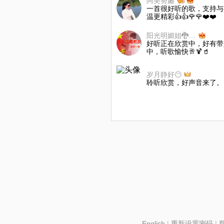
阿美努嫩
一首很好听的歌，支持与
温更精彩👍👍🌹🌹❤️❤️
阳光明媚姐🐉💯✅᭄₆🕊❤️
好听正在欣赏中，好有带
中，听歌愉快🥂🍹🥤
岁月静好😶
聆听欣赏，好声音来了。
English
|
重新设置密码
|