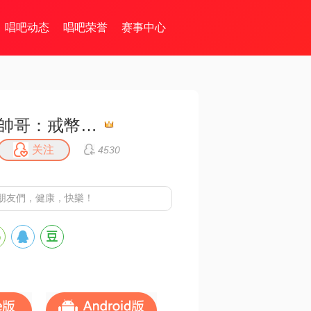
唱吧动态
唱吧荣誉
赛事中心
帥哥：戒幣不還，拒幣
关注
4530
朋友們，健康，快樂！