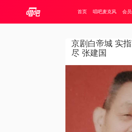
首页
唱吧麦克风
会员
京剧白帝城 实
尽 张建国