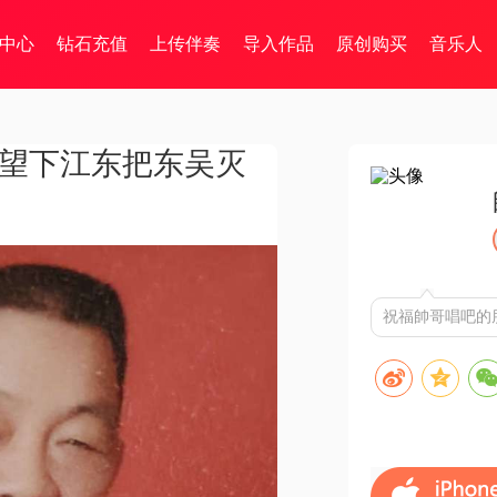
中心
钻石充值
上传伴奏
导入作品
原创购买
音乐人
指望下江东把东吴灭
祝福帥哥唱吧的