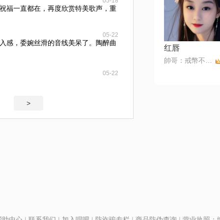
05-18
祝福一直都在，再度欣赏特美歌声，重
05-22
入感，委婉丝滑的音线美呆了。陶醉曲
红唇
帥哥：戒幣不還，拒幣
05-22
>
帮助中心
|
联系我们
|
加入唱吧
|
防诈骗专栏
|
商品防伪查询
|
营业执照：编号