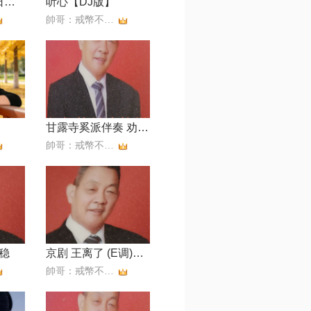
程派 锁麟囊 当日里好风光忽觉转变【依恋制作】
听心【DJ版】
帥哥：戒幣不還，拒幣
甘露寺奚派伴奏 劝千岁杀字休出口【西皮周懂 字幕制作】
帥哥：戒幣不還，拒幣
稳
京剧 王离了 (E调)【西皮周懂 字幕制作】
帥哥：戒幣不還，拒幣