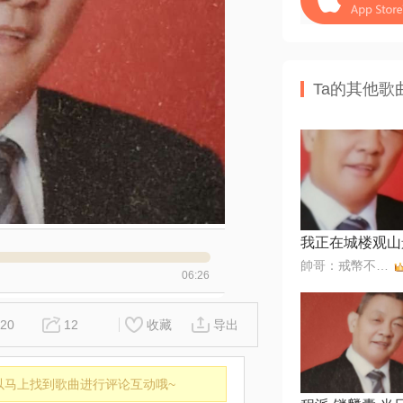
Ta的其他歌
帥哥：戒幣不還，拒幣
06:26
20
12
收藏
导出
以马上找到歌曲进行评论互动哦~