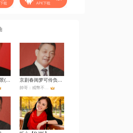
曲
我正在城楼观山景(空城计)
京剧春闺梦可伶负弩充前阵【尤继舜】
帥哥：戒幣不還，拒幣