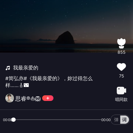
855
我最亲爱的
75
#简弘亦#《我最亲爱的》，妳过得怎么
样……🎸🌃
思睿®️⛵🦁
唱同款
00:00
00:00