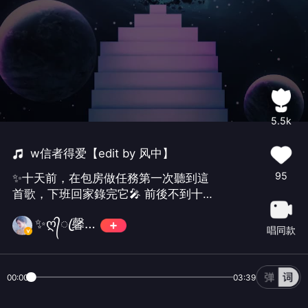
5.5k
w信者得爱【edit by 风中】
95
✨十天前，在包房做任務第一次聽到這
首歌，下班回家錄完它🎤 前後不到十個
小時😂✨不得不感歎“緣”妙不可言😍外
✨ღ᭄ꦿ馨੭ु馨੭ु貓✨
加這首Sammi的歌很有power，振奮人
唱同款
心，讓愛❤️統領天下🥳同時把這首超燃
的歌送給和馨空同一天生日的傑西🎂🥂
以及4 26生日的樂章🎂《信者得愛》🎉
00:00
03:39
🎊#大爱馨空，情系你我##生贺#🎁送给
@JCX 💕