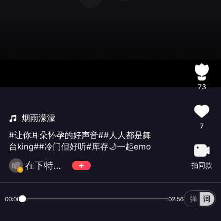
73
烟雨濛濛
7
#让你耳朵怀孕的好声音##人人都是舞
台king##冷门但好听#库存🌙一起emo
在下特特TE
拍同款
00:00
02:56