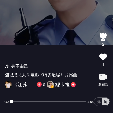
2
1
身不由己
翻唱成龙大哥电影《特务迷城》片尾曲
《江苏扩世》
妮卡拉
唱同款
&
00:00
04:04