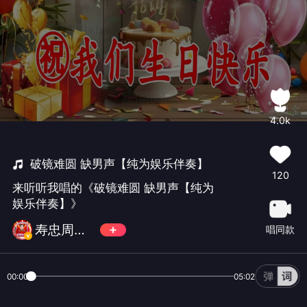
4.0k
破镜难圆 缺男声【纯为娱乐伴奏】
120
来听听我唱的《破镜难圆 缺男声【纯为
娱乐伴奏】》
寿忠周日更新
唱同款
00:00
05:02