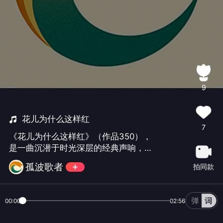
9
花儿为什么这样红
7
《花儿为什么这样红》（作品350），
是一曲沉潜于时光深层的经典声响，源
自西域的风土气息，在悠远的旋律线条
孤波歌者
拍同款
中凝结着真挚而炽烈的情感记忆，承载
着一代人内心深处的温度与信念。作品
以质朴而富有张力的词语肌理、连绵起
00:00
02:56
伏的旋律弧线，构筑出富于歌唱性的声
场空间——在气息的流转与音色的铺展