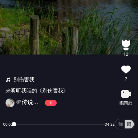
12
7
别伤害我
来听听我唱的《别伤害我》
🪅传说🪅✨🀄️✨💫古道诗原💫
唱同款
00:00
04:22