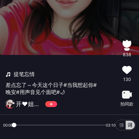
838
提笔忘情
130
差点忘了～今天这个日子#当我想起你#
晚安#用声音见个面吧#🌙
开❤姐🎺🌹🎺
拍同款
00:00
03:10