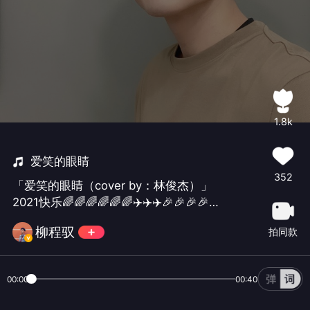
1.8k
爱笑的眼睛
352
「爱笑的眼睛（cover by：林俊杰）」
2021快乐🌈🌈🌈🌈🌈🌈✈️✈️✈️🎉🎉🎉🎉🎉
🎉🚀🚀🚀🚀🚀🚀#你好2021#
柳程驭
拍同款
00:00
00:40