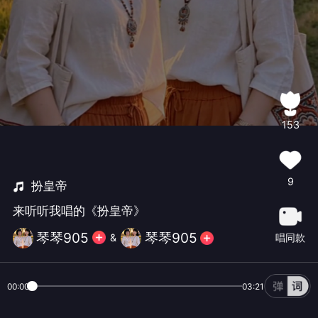
153
9
扮皇帝
来听听我唱的《扮皇帝》
琴琴905
琴琴905
唱同款
&
00:00
03:21