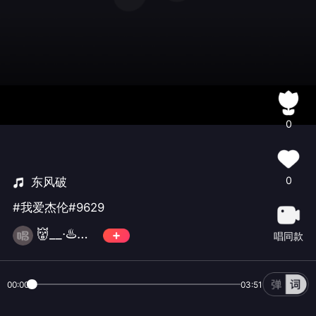
0
0
东风破
#我爱杰伦#9629
👹__∙♨️咿瓦🐾
唱同款
00:00
03:51