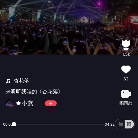
1.5k
32
杏花落
来听听我唱的《杏花落》
🍁小燕子883369🍁拒币
唱同款
00:00
04:22