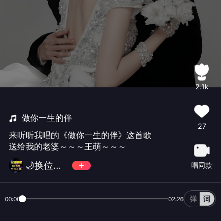
2.1k
做你一生的伴
27
来听听我唱的《做你一生的伴》这首歌
送给我的老婆～～～王萌～～～
🌙换位思考✨️️
唱同款
00:00
02:26