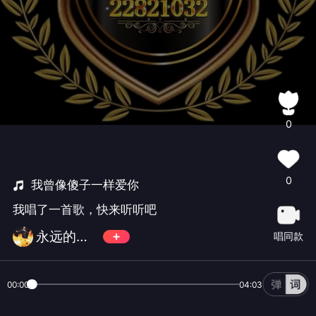
0
0
我曾像傻子一样爱你
我唱了一首歌，快来听听吧
永远的天王👑華語會✨元老
唱同款
00:00
04:03