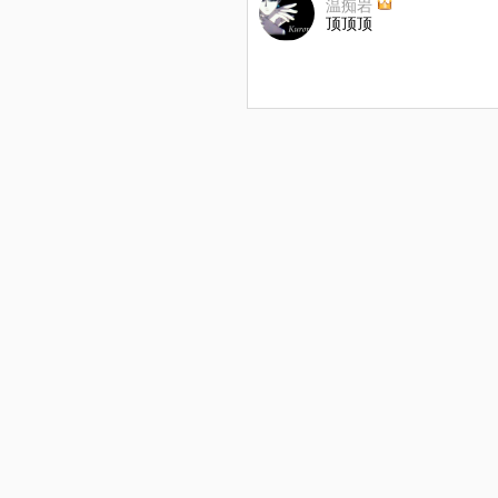
温痴岩
顶顶顶