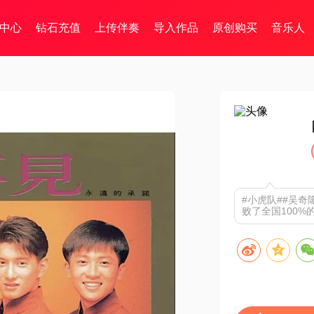
中心
钻石充值
上传伴奏
导入作品
原创购买
音乐人
#小虎队##吴奇
败了全国100%