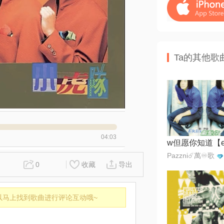
Ta的其他歌
04:03
Pazzni☄️萬♾️歌
0
收藏
导出
以马上找到歌曲进行评论互动哦~