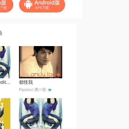
曲
w但愿你知道【edit by 风中】
都怪我
Pazzni☄️萬♾️歌