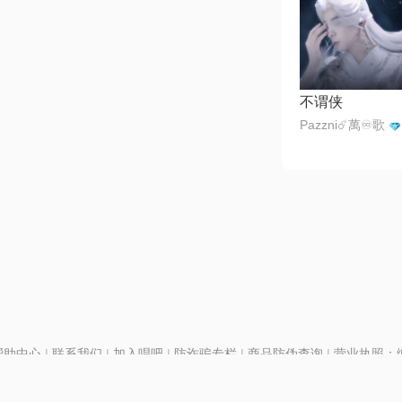
不谓侠
Pazzni☄️萬♾️歌
帮助中心
|
联系我们
|
加入唱吧
|
防诈骗专栏
|
商品防伪查询
|
营业执照：编号
P证110298
|
京ICP备11013291号-1
| 举报电话(24小时)：022-25782593
号
|
京公网安备11010502025063号
|
|