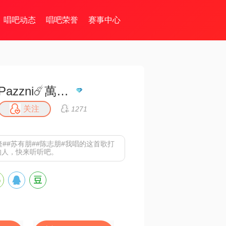
唱吧动态
唱吧荣誉
赛事中心
Pazzni☄️萬♾️歌
关注
1271
隆##苏有朋##陈志朋#我唱的这首歌打
的人，快来听听吧。