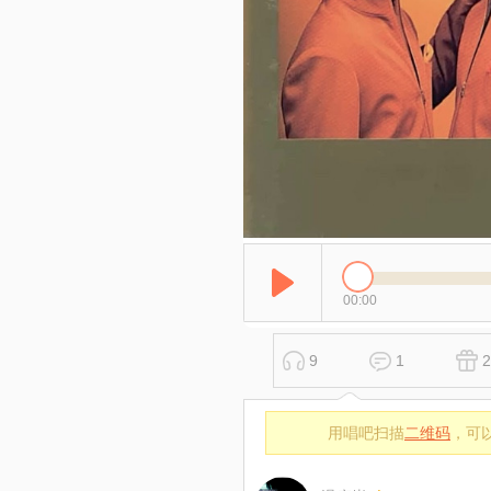
00:00
9
1
2
用唱吧扫描
二维码
，可