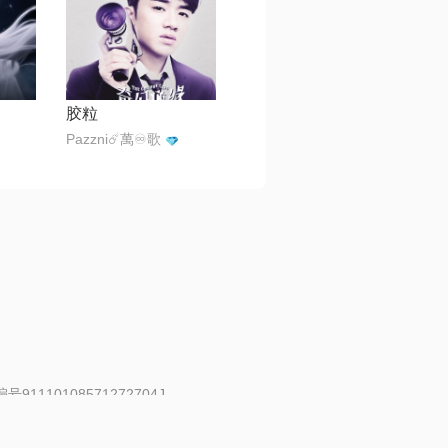
胶粒
Pazzni☄️萬♾️歌
91110108571272704J
 | 举报邮箱：fankui@changba.com
| 向12318举报
|
金盾网络纠纷调解中心