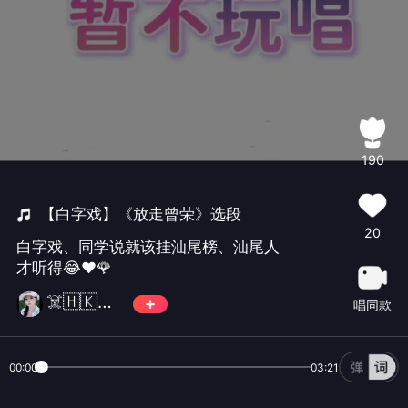
190
【白字戏】《放走曾荣》选段
20
白字戏、同学说就该挂汕尾榜、汕尾人
才听得😂❤🌹
☠️🇭🇰非凡🇭🇰清风♥️V587
唱同款
00:00
03:21