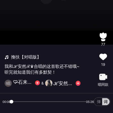
77
搀扶【对唱版】
19
我和ℋ安然ℛ♛合唱的这首歌还不错哦~
听完就知道我们有多默契！
♡̶石来运转꧔ꦿ℘
ℋ安然ℛ♛
&
唱同款
00:00
05:26