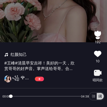
192
红颜知己
10
#王峰#清晨早安吉祥！美好的一天，欣
赏哥哥的好声音。掌声送给哥哥。合作
愉快希望每一天都是幸福安康的你闪闪
꧁ 🌹꧂千变小魔仙꧁🎈
发亮的同时也要平平安安✨
唱同款
00:00
04:38