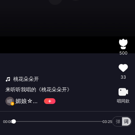
500
33
桃花朵朵开
来听听我唱的《桃花朵朵开》
媚娘☆咏恒星光副会长⁴⁴¹⁴²⁹.
唱同款
00:00
03:25