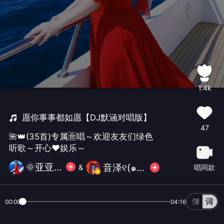
1.4k
愿你事事都如愿【DJ默涵对唱版】
47
🌺👑(35首)专属🈴唱～欢迎友友们绿色
听歌～开心❤️娱乐～
🌞亚亚🌞
音泽୧(๑•̀⌄•́๑)૭✧必胜
&
唱同款
00:00
04:16