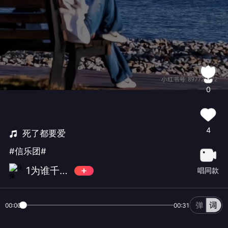
0
4
死了都要爱
#信乐团#
1为谁千千万万遍
唱同款
00:00
00:31